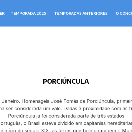
LER
TEMPORADA 2025
TEMPORADAS ANTERIORES
O CONC
PORCIÚNCULA
 Janeiro. Homenageia José Tomás da Porciúncula, primeir
a ser considerada um vale. Dadas à proximidade com as fr
Porciúncula já foi considerada parte de três estados
rtuguês, o Brasil esteve dividido em capitanias hereditárias
té início do século XIX, as terras que hoje compõem o Mu