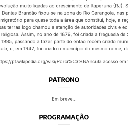
evolução muito ligadas ao crescimento de Itaperuna (RJ). 
 Dantas Brandão fixou-se na zona do Rio Carangola, nas pr
gratório para quase toda a área que constitui, hoje, a r
as terras logo chamou a atenção de autoridades civis e ecl
 religiosa. Assim, no ano de 1879, foi criada a freguesia d
1885, passando a fazer parte do então recém criado muni
a, e, em 1947, foi criado o município do mesmo nome, desl
tps://pt.wikipedia.org/wiki/Porci%C3%BAncula acesso em 
PATRONO
Em breve…
PROGRAMAÇÃO