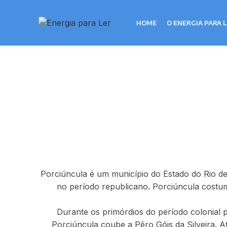
HOME
O ENERGIA PARA 
Porciúncula é um município do Estado do Rio de
no período republicano. Porciúncula costum
Durante os primórdios do período colonial po
Porciúncula coube a Pêro Góis da Silveira. A