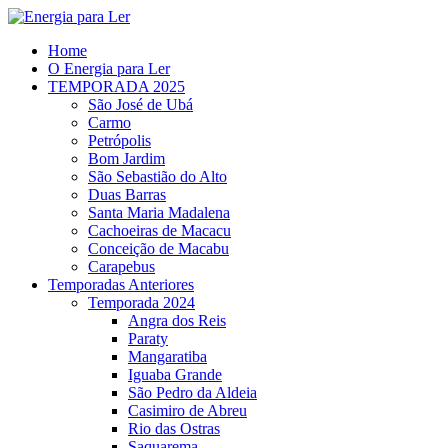
Home
O Energia para Ler
TEMPORADA 2025
São José de Ubá
Carmo
Petrópolis
Bom Jardim
São Sebastião do Alto
Duas Barras
Santa Maria Madalena
Cachoeiras de Macacu
Conceição de Macabu
Carapebus
Temporadas Anteriores
Temporada 2024
Angra dos Reis
Paraty
Mangaratiba
Iguaba Grande
São Pedro da Aldeia
Casimiro de Abreu
Rio das Ostras
Saquarema