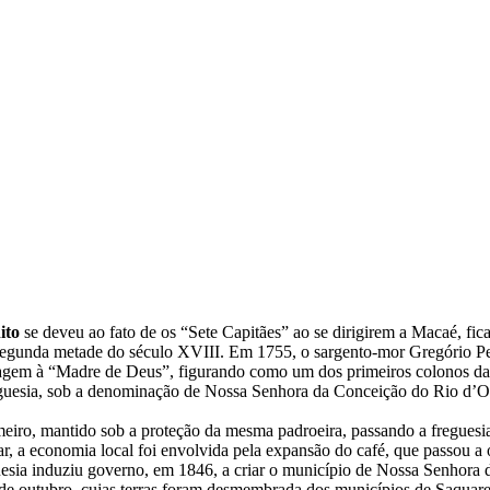
ito
se deveu ao fato de os “Sete Capitães” ao se dirigirem a Macaé, fi
egunda metade do século XVIII. Em 1755, o sargento-mor Gregório Per
em à “Madre de Deus”, figurando como um dos primeiros colonos da reg
uesia, sob a denominação de Nossa Senhora da Conceição do Rio d’Ouro.
imeiro, mantido sob a proteção da mesma padroeira, passando a fregue
ar, a economia local foi envolvida pela expansão do café, que passou 
guesia induziu governo, em 1846, a criar o município de Nossa Senhor
 de outubro, cujas terras foram desmembrada dos municípios de Saquarema