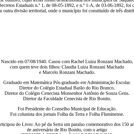
Decretos Estaduais n.º 1, de 08-05-1892, e n.º 1-A, de 03-06-1892, foi 
ra divisão territorial, onde o município foi constituído de três dist
Nascido em 07/08/1940. Casou com Rachel Luiza Ronzani Machado,
com quem teve dois filhos: Claudia Luiza Ronzani Machado
e Marcelo Ronzani Machado.
Graduado em Matemática Pós-graduado em Administração Escolar.
Diretor do Colégio Estadual Barão do Rio Branco.
Diretor do Colégio Cenecista Monsenhor Antônio de Souza Gens.
Diretor da Faculdade Cenecista de Rio Bonito.
Foi Presidente do Conselho Municipal de Educação.
Foi colunista dos jornais Folha da Terra e Folha Fluminense.
rticipou do Livro: Ao pé da Serra um paraíso comemorativo dos 150 a
de aniversário de Rio Bonito, com o artigo