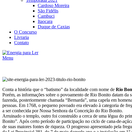
Temporada 2021
Cardoso Moreira
São Fidélis
Cambuci
Itaocara
Duque de Caxias
O Concurso
Livraria
Contato
Menu
Conta a história que o “batismo” da localidade com nome de
Rio Bon
Porém, as informações sobre o povoamento de Rio Bonito datam da s
fazenda, posteriormente chamada “Bernarda”, uma capela em homenag
pessoas. Em 1768, o pequeno povoado era elevado à categoria de freg
a ser conhecida por Nossa Senhora da Conceição do Rio Bonito.
Arruinado o templo, outro foi construído a cerca de uma légua do pr
Bonito”. Após certo período de participação no ciclo de cana-de-açúc
de suas maiores fontes de riqueza. O progresso apresentado pela fre
da Lei Provincial 381, de 7 de maio daquele ano e a instalação em 1°