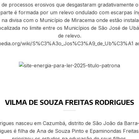
de processos erosivos que desgastaram gradativamente o 
ra parte é formada por um relevo ondulado com escarpas 
 na divisa com o Município de Miracema onde estão instala
a localizada no limite entre os Municípios de São José de 
de relevo.
ikipedia.org/wiki/S%C3%A3o_Jos%C3%A9_de_Ub%C3%A1 ac
VILMA DE SOUZA FREITAS RODRIGUES
rigues nasceu em Cazumbá, distrito de São João da Barra–
rigues é filha de Ana de Souza Pinto e Epaminondas Freita
priorizou os estudos na educação de seus filhos.