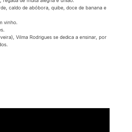
regada de muita alegria e união.
erde, caldo de abóbora, quibe, doce de banana e
m vinho.
es.
eira), Vilma Rodrigues se dedica a ensinar, por
dos.