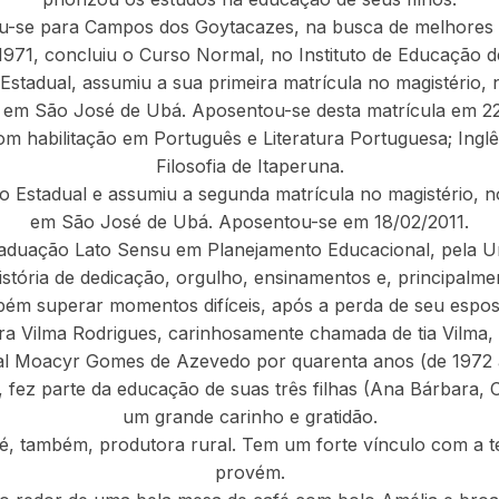
u-se para Campos dos Goytacazes, na busca de melhores e
1971, concluiu o Curso Normal, no Instituto de Educação 
stadual, assumiu a sua primeira matrícula no magistério,
 em São José de Ubá. Aposentou-se desta matrícula em 22
m habilitação em Português e Literatura Portuguesa; Inglês
Filosofia de Itaperuna.
 Estadual e assumiu a segunda matrícula no magistério,
em São José de Ubá. Aposentou-se em 18/02/2011.
aduação Lato Sensu em Planejamento Educacional, pela Un
stória de dedicação, orgulho, ensinamentos e, principal
mbém superar momentos difíceis, após a perda de seu espos
ora Vilma Rodrigues, carinhosamente chamada de tia Vilma
al Moacyr Gomes de Azevedo por quarenta anos (de 1972 a
z parte da educação de suas três filhas (Ana Bárbara, Clot
um grande carinho e gratidão.
 é, também, produtora rural. Tem um forte vínculo com a t
provém.