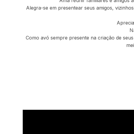
Ama reunir familiares e amigos 
Alegra-se em presentear seus amigos, vizinhos 
Aprecia
Nã
Como avó sempre presente na criação de seus ne
mei