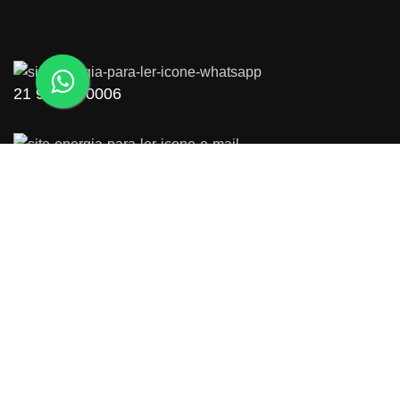
21 98545-0006
contato@energiaparaler.com.br
Usamos cookies para melhorar sua experiência em
nosso site. Ao navegar neste site, você concorda com
o uso de cookies.
ACEITAR
PATROCÍNIO