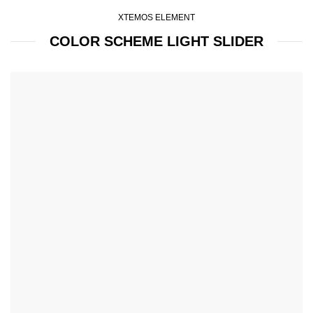
XTEMOS ELEMENT
COLOR SCHEME LIGHT SLIDER
Simple –
Rock Chair.
Semper vulputate aliquam curae condimentum quisque