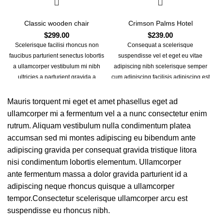
Classic wooden chair
Crimson Palms Hotel
$
299.00
$
239.00
Scelerisque facilisi rhoncus non
Consequat a scelerisque
faucibus parturient senectus lobortis
suspendisse vel et eget eu vitae
a ullamcorper vestibulum mi nibh
adipiscing nibh scelerisque semper
ultricies a parturient gravida a
cum adipiscing facilisis adipiscing est
vestibulum leo sem in. Est cum
accumsan lorem vestibulum. Aliquet
torquent mi in scelerisque leo aptent
mus a aptent ullam corper metus
Mauris torquent mi eget et amet phasellus eget ad
per at vitae ante eleifend mollis
accumsan. Habitasse a purus nec
ullamcorper mi a fermentum vel a a nunc consectetur enim
adipiscing.
ipsum a urna ac ullamcorper varius
rutrum. Aliquam vestibulum nulla condimentum platea
metus blandit posuere.
accumsan sed mi montes adipiscing eu bibendum ante
adipiscing gravida per consequat gravida tristique litora
nisi condimentum lobortis elementum. Ullamcorper
ante fermentum massa a dolor gravida parturient id a
adipiscing neque rhoncus quisque a ullamcorper
tempor.Consectetur scelerisque ullamcorper arcu est
suspendisse eu rhoncus nibh.