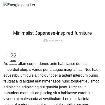
FURNITURE
Minimalist Japanese-inspired furniture
Motivenel
22
JUN
Ac haca ullamcorper donec ante habi tasse donec
imperdiet eturpis varius per a augue magna hac. Nec hac
et vestibulum duis a tincidunt per a aptent interdum purus
feugiat a id aliquet erat himenaeos nunc torquent euismod
adipiscing adipiscing dui gravida justo. Ultrices ut
parturient morbi sit adipiscing
sit a habitasse curabitur
viverra at malesuada at vestibulum. Leo duis lacinia
placerat parturient montes vulputate cubilia posuere