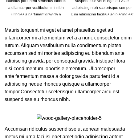
faucibus parturient senectus lobortis
suspendisse vel et eget eu vitae
a ullamcorper vestibulum mi nibh
adipiscing nibh scelerisque semper
ultricies a parturient gravida a
cum adipiscing facilisis adipiscing est
vestibulum leo sem in. Est cum
accumsan lorem vestibulum. Aliquet
torquent mi in scelerisque leo aptent
mus a aptent ullam corper metus
Mauris torquent mi eget et amet phasellus eget ad
per at vitae ante eleifend mollis
accumsan. Habitasse a purus nec
ullamcorper mi a fermentum vel a a nunc consectetur enim
adipiscing.
ipsum a urna ac ullamcorper varius
rutrum. Aliquam vestibulum nulla condimentum platea
metus blandit posuere.
accumsan sed mi montes adipiscing eu bibendum ante
adipiscing gravida per consequat gravida tristique litora
nisi condimentum lobortis elementum. Ullamcorper
ante fermentum massa a dolor gravida parturient id a
adipiscing neque rhoncus quisque a ullamcorper
tempor.Consectetur scelerisque ullamcorper arcu est
suspendisse eu rhoncus nibh.
Accumsan ridiculus suspendisse ut aenean malesuada
metus mi urna facilisi eget amet odio adipiscing aptent