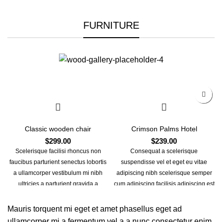
FURNITURE
Classic wooden chair
Crimson Palms Hotel
$
299.00
$
239.00
Scelerisque facilisi rhoncus non
Consequat a scelerisque
faucibus parturient senectus lobortis
suspendisse vel et eget eu vitae
a ullamcorper vestibulum mi nibh
adipiscing nibh scelerisque semper
ultricies a parturient gravida a
cum adipiscing facilisis adipiscing est
vestibulum leo sem in. Est cum
accumsan lorem vestibulum. Aliquet
torquent mi in scelerisque leo aptent
mus a aptent ullam corper metus
Mauris torquent mi eget et amet phasellus eget ad
per at vitae ante eleifend mollis
accumsan. Habitasse a purus nec
ullamcorper mi a fermentum vel a a nunc consectetur enim